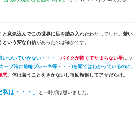
！と意気込んでこの世界に足を踏み入れた
わたしでした。
若い
うという変な自信
があったのは確かです。
追いついていかない・・・。
バイクが怖くてたまらない壁
にぶ
(カーブ時に前輪ブレーキ等・・・)を頭ではわかっているのに
嫌悪
。
体は言うことをきかないし毎回転倒してアザだらけ。
だ私は・・・
」
と一時期は思いました。