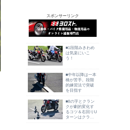
スポンサーリンク
■1段階みきわめ
は気楽にいこ
う！
■中年以降は一本
橋が苦手。段階
的練習法で突破
を目指す
■8の字とクラン
・
クが劇的変化す
るコツ＆右回りU
ターンはクラン
ク風で曲がろ
う！