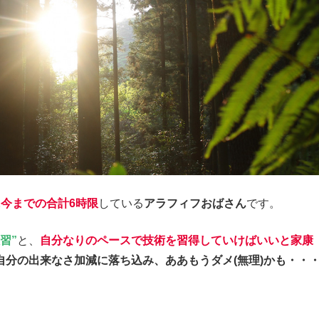
今までの合計6時限
している
アラフィフおばさん
です。
習”
と、
自分なりのペースで技術を習得していけばいい
と家康
自分の出来なさ加減に落ち込み、ああもうダメ(無理)かも・・