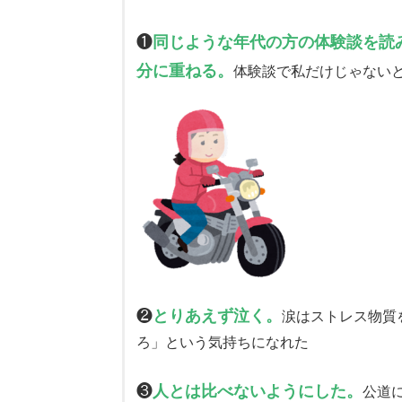
❶
同じような年代の方の体験談を読
分に重ねる。
体験談で私だけじゃない
❷
とりあえず泣く。
涙はストレス物質
ろ」という気持ちになれた
❸
人とは比べないようにした。
公道