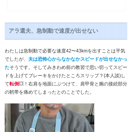
アラ還夫、急制動で速度が出せない
わたしは急制動で必要な速度42〜43kmを出すことは平気
でしたが、
夫は恐怖心からなかなかスピードが出せなかっ
た
そうです。そしてみきわめ前の教習で思い切ってスピー
ドを上げてブレーキをかけたところスリップ？(本人談)し
て
転倒
💥！右肩を地面にぶつけて、肩甲骨と腕の接続部分
の靭帯を痛めてしまったとのことでした。