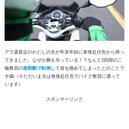
アラ還親父のわたしの夫が年末年始に単身赴任先から帰っ
てきました。なぜか腕を吊っている！？なんと2段階の二
輪教習の
急制動で転倒
して肩を痛めてしまったとのことで
す😱（※ただいま夫は単身赴任先でバイク教習に通って
います）
スポンサーリンク