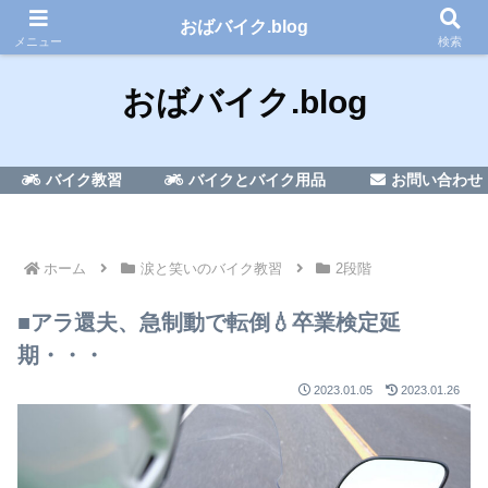
50代のおばちゃんがバイク免許を取る？?話
おばバイク.blog
メニュー
検索
おばバイク.blog
バイク教習
バイクとバイク用品
お問い合わせ
ホーム
涙と笑いのバイク教習
2段階
■アラ還夫、急制動で転倒💧卒業検定延
期・・・
2023.01.05
2023.01.26