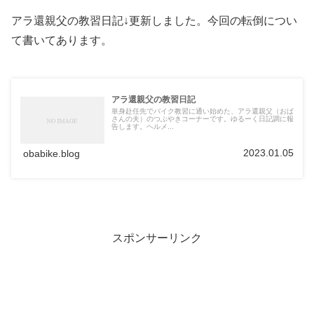
アラ還親父の教習日記↓更新しました。今回の転倒につい
て書いてあります。
アラ還親父の教習日記
単身赴任先でバイク教習に通い始めた、アラ還親父（おば
さんの夫）のつぶやきコーナーです。ゆるーく日記調に報
告します。ヘルメ...
2023.01.05
obabike.blog
スポンサーリンク