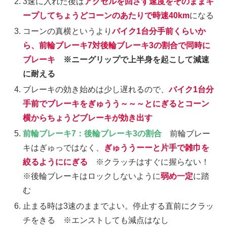
3速に入れた後は
アクセルを回さず速度をそのままキ
ープしてちょうどコーンのあたりで時速40km
になる
コーンの真横というより
バイク1台分手前くらいか
ら、前輪ブレーキ7対後輪ブレーキ3の割合で同時に
ブレーキ
※ニーグリップで上半身を起こして減速
に耐える
ブレーキの効き始めは少し遅れるので、
バイク1台分
手前でブレーキをぎゅうう～～～とにぎるとコーン
横からちょうどブレーキが効き出す
前輪ブレーキ7：後輪ブレーキ3の割合
前輪ブレー
キはぎゅっではなく、
ぎゅううーーと片手で雑巾を
絞るようににぎる
※クラッチはすぐに握らない！
※後輪ブレーキはロックしないように
弱め一定
に踏
む
止まる時は3速のままでよい。停止する直前にクラッ
チをきる ※エンストしても減点はなし