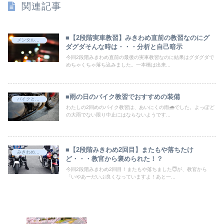
関連記事
■【2段階実車教習】みきわめ直前の教習なのにグ
メンタル・応急処置
ダグダそんな時は・・・分析と自己暗示
今回2段階みきわめ直前の最後の実車教習なのに結果はグダグダで
めちゃくちゃ落ち込みました。一本橋は出来...
■雨の日のバイク教習でおすすめの装備
バイクとバイク用品選び
わたしの2回めのバイク教習は、あいにくの雨🌧でした。よっぽど
の大雨でない限り中止にはならないようです...
■【2段階みきわめ2回目】またもや落ちたけ
みきわめ・卒検・コースの記憶
ど・・・教官から褒められた！？
今回2段階みきわめ2回目！またもや落ちました😇が、教官から
「いやあーだいぶ良くなっていますよ！あと一...