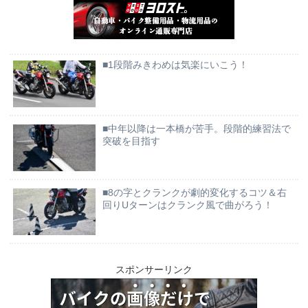
■1段階みきわめは気楽にいこう！
■中年以降は一本橋が苦手。段階的練習法で
突破を目指す
■8の字とクランクが劇的変化するコツ＆右
回りUターンはクランク風で曲がろう！
スポンサーリンク