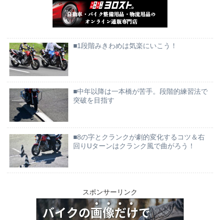
■1段階みきわめは気楽にいこう！
■中年以降は一本橋が苦手。段階的練習法で
突破を目指す
■8の字とクランクが劇的変化するコツ＆右
回りUターンはクランク風で曲がろう！
スポンサーリンク