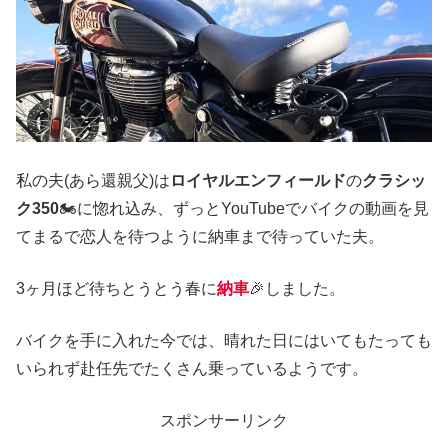
私の夫(あら還親父)は
ロイヤルエンフィールド
の
クラシッ
ク350
🏍に惚れ込み、ずっとYouTubeでバイクの動画を見
てまるで恋人を待つように納車まで待っていた夫。
3ヶ月ほど待ちとうとう春に
納車
🎉しました。
バイクを手に入れた今では、晴れた日にはいてもたっても
いられず赴任先でたくさん乗っているようです。
スポンサーリンク