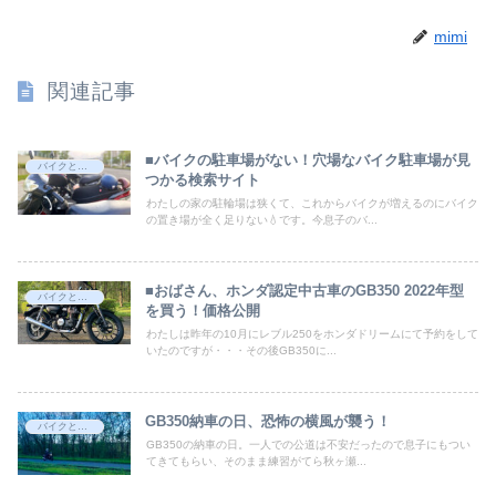
mimi
関連記事
■バイクの駐車場がない！穴場なバイク駐車場が見
バイクとバイク用品選び
つかる検索サイト
わたしの家の駐輪場は狭くて、これからバイクが増えるのにバイク
の置き場が全く足りない💧です。今息子のバ...
■おばさん、ホンダ認定中古車のGB350 2022年型
バイクとバイク用品選び
を買う！価格公開
わたしは昨年の10月にレブル250をホンダドリームにて予約をして
いたのですが・・・その後GB350に...
GB350納車の日、恐怖の横風が襲う！
バイクとバイク用品選び
GB350の納車の日。一人での公道は不安だったので息子にもつい
てきてもらい、そのまま練習がてら秋ヶ瀬...